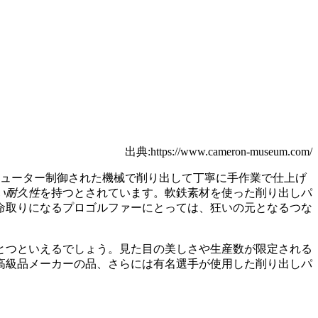
出典:https://www.cameron-museum.com/
ピューター制御された機械で削り出して丁寧に手作業で仕上げ
い耐久性
を持つとされています。軟鉄素材を使った削り出しパ
命取りになるプロゴルファーにとっては、狂いの元となるつな
とつといえるでしょう。見た目の美しさや生産数が限定される
高級品メーカーの品、さらには有名選手が使用した削り出しパ