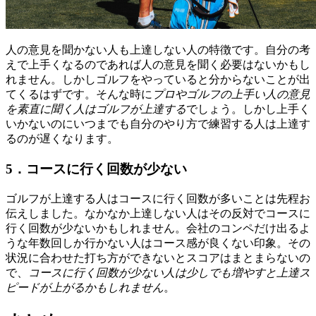
人の意見を聞かない人も上達しない人の特徴です。自分の考
えで上手くなるのであれば人の意見を聞く必要はないかもし
れません。しかしゴルフをやっていると分からないことが出
てくるはずです。そんな時に
プロやゴルフの上手い人の意見
を素直に聞く人はゴルフが上達する
でしょう。しかし上手く
いかないのにいつまでも自分のやり方で練習する人は上達す
るのが遅くなります。
5．コースに行く回数が少ない
ゴルフが上達する人はコースに行く回数が多いことは先程お
伝えしました。なかなか上達しない人はその反対でコースに
行く回数が少ないかもしれません。会社のコンペだけ出るよ
うな年数回しか行かない人はコース感が良くない印象。その
状況に合わせた打ち方ができないとスコアはまとまらないの
で、
コースに行く回数が少ない人は少しでも増やすと上達ス
ピードが上がるかもしれません
。