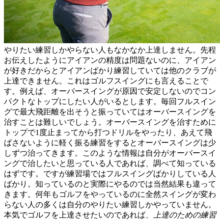
やりたい練習しかやらない人もなかなか上達しません。先程
お伝えしたようにアイアンの精度は問題ないのに、アイアン
が好きだからとアイアンばかり練習していては他のクラブが
上達できません。これはゴルフスイングにも言えることで
す。例えば、オーバースイングが原因で安定しないのでコン
パクトなトップにしたい人がいるとします。毎回フルスイン
グで最大飛距離を出そうと振っていてはオーバースイングを
治すことは難しいでしょう。オーバースイングを治すために
トップで1度止まってから打つドリルをやったり、あえて飛
ばさないように軽く振る練習をするとオーバースイングは少
しずつ治ってきます。このような情報は自分がオーバースイ
ングで治したいと思っている人であれば、調べて知っている
はずです。ですが練習場ではフルスイングばかりしている人
ばかり。知っているのと実際にやるのでは当然結果も違って
きます。何年もゴルフをやっているのに全然スイングが変わ
らない人の多くは自分のやりたい練習しかやっていません。
本気でゴルフを上達させたいのであれば、
上達のための練習