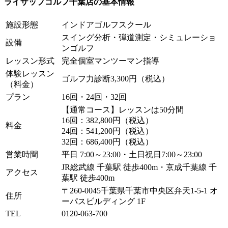
ライザップゴルフ千葉店の基本情報
施設形態
インドアゴルフスクール
スイング分析・弾道測定・シミュレーショ
設備
ンゴルフ
レッスン形式
完全個室マンツーマン指導
体験レッスン
ゴルフ力診断3,300円（税込）
（料金）
プラン
16回・24回・32回
【通常コース】レッスンは50分間
16回：382,800円（税込）
料金
24回：541,200円（税込）
32回：686,400円（税込）
営業時間
平日 7:00～23:00・土日祝日7:00～23:00
JR総武線 千葉駅 徒歩400m・京成千葉線 千
アクセス
葉駅 徒歩400m
〒260-0045千葉県千葉市中央区弁天1-5-1 オ
住所
ーパスビルディング 1F
TEL
0120-063-700