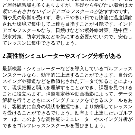
ど屋外練習場も多くありますが、基礎から学びたい場合は
天
候に左右されないインドアゴルフスクールがおすすめ
です。
雨や風の影響を受けず、暑い日や寒い日でも快適に温度調節
された環境で集中して上達を目指すことが可能です。インド
アゴルフスクールなら、日焼けなどの紫外線対策、熱中症・
脱水対策、防寒対策などを気にする必要がないので、安心し
てレッスンに集中できるでしょう。
2.高性能シミュレーターやスイング分析がある
最新機器・シミュレーターなどを導入しているゴルフレッス
ンスクールなら、効率的に上達することができます。自分の
スイングや弾道などを数値化されたデータで知ることによっ
て、現状把握と弱点を理解することができ、課題を見つける
ことに役立ちます。弾道測定器や動画撮影によって、データ
解析を行うとともにスイングチェックをできるスクールもあ
り、客観的に自身の現状を把握でき、より納得してレッスン
を受けることができるでしょう。効率よく上達したいゴルフ
ァーは、このような高性能シミュレーターやスイング分析が
できるゴルフレッスンスクールを選びましょう。