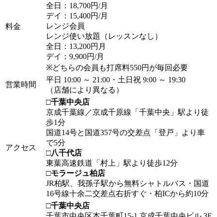
全日：18,700円/月
デイ：15,400円/月
レンジ会員
料金
レンジ使い放題（レッスンなし）
全日：13,200円月
デイ：9,900円/月
※どちらの会員も打席料550円が毎回必要
平日 10:00 ～ 21:00・土日祝 9:00 ～ 19:30
営業時間
（店舗により異なる）
□千葉中央店
京成千葉線／京成千原線「千葉中央」駅より徒
歩1分
国道14号と国道357号の交差点「登戸」より車
で5分
アクセス
□八千代店
東葉高速鉄道「村上」駅より徒歩12分
□モラージュ柏店
JR柏駅、我孫子駅から無料シャトルバス・国道
16号線十余二交差点右折すぐ・柏ICから約10分
□千葉中央店
千葉市中央区本千葉町15-1 京成千葉中央ビル 3F