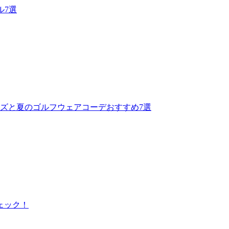
ル7選
ズと夏のゴルフウェアコーデおすすめ7選
ェック！