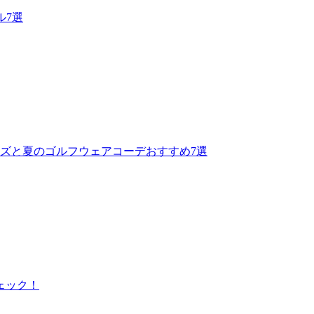
ル7選
ズと夏のゴルフウェアコーデおすすめ7選
ェック！