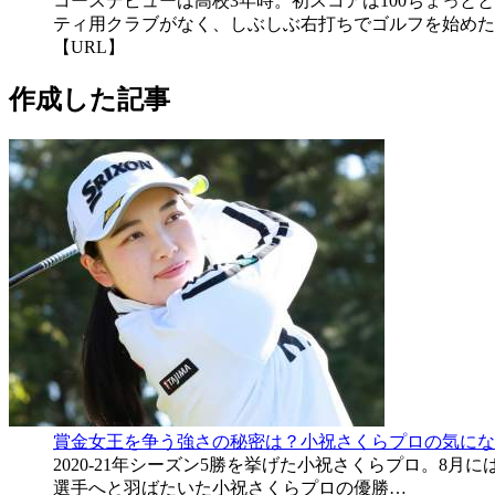
コースデビューは高校3年時。初スコアは100ちょっと
ティ用クラブがなく、しぶしぶ右打ちでゴルフを始めた
【URL】
作成した記事
賞金女王を争う強さの秘密は？小祝さくらプロの気にな
2020-21年シーズン5勝を挙げた小祝さくらプロ。8
選手へと羽ばたいた小祝さくらプロの優勝…