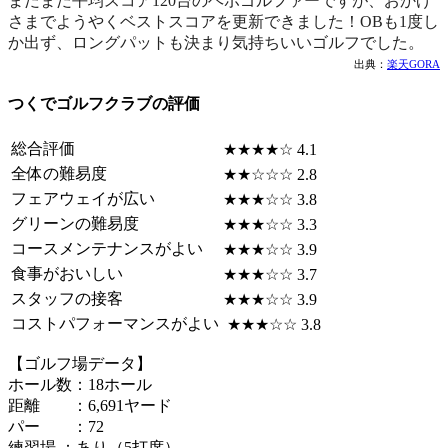
まだまだ平均スコア120台のヘボゴルファーですが、おかげ
さまでようやくベストスコアを更新できました！OBも1度し
か出ず、ロングパットも決まり気持ちいいゴルフでした。
出典：
楽天GORA
つくでゴルフクラブの評価
総合評価
★★★★☆ 4.1
全体の難易度
★★☆☆☆ 2.8
フェアウェイが広い
★★★☆☆ 3.8
グリーンの難易度
★★★☆☆ 3.3
コースメンテナンスがよい
★★★☆☆ 3.9
食事がおいしい
★★★☆☆ 3.7
スタッフの接客
★★★☆☆ 3.9
コストパフォーマンスがよい
★★★☆☆ 3.8
【ゴルフ場データ】
ホール数：18ホール
距離 ：6,691ヤード
パー ：72
練習場 ：あり（5打席）