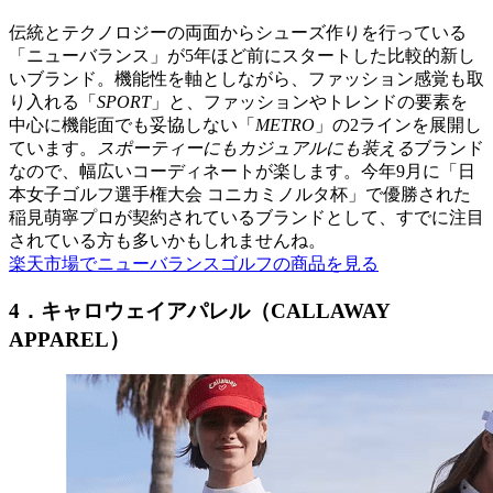
伝統とテクノロジーの両面からシューズ作りを行っている
「ニューバランス」が5年ほど前にスタートした比較的新し
いブランド。機能性を軸としながら、ファッション感覚も取
り入れる「
SPORT
」と、ファッションやトレンドの要素を
中心に機能面でも妥協しない「
METRO
」の2ラインを展開し
ています。
スポーティーにもカジュアルにも装える
ブランド
なので、幅広いコーディネートが楽します。今年9月に「日
本女子ゴルフ選手権大会 コニカミノルタ杯」で優勝された
稲見萌寧プロが契約されているブランドとして、すでに注目
されている方も多いかもしれませんね。
楽天市場でニューバランスゴルフの商品を見る
4．キャロウェイアパレル（CALLAWAY
APPAREL）