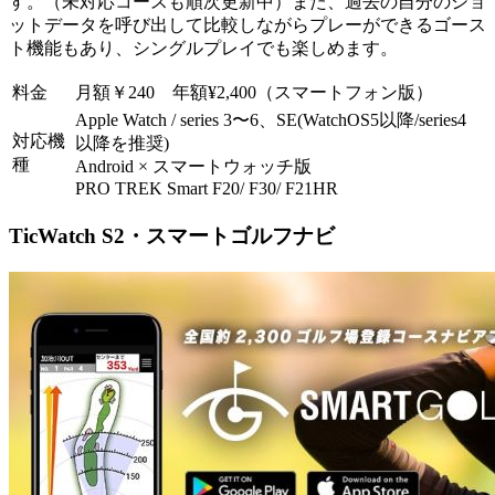
す。（未対応コースも順次更新中）また、過去の自分のショ
ットデータを呼び出して比較しながらプレーができるゴース
ト機能もあり、シングルプレイでも楽しめます。
料金
月額￥240 年額¥2,400（スマートフォン版）
Apple Watch / series 3〜6、SE(WatchOS5以降/series4
対応機
以降を推奨)
種
Android × スマートウォッチ版
PRO TREK Smart F20/ F30/ F21HR
TicWatch S2・スマートゴルフナビ