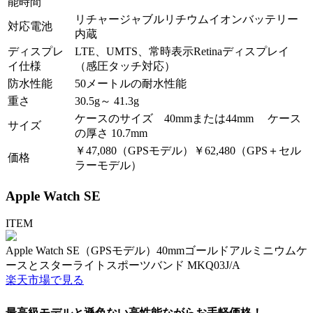
能時間
リチャージャブルリチウムイオンバッテリー
対応電池
内蔵
ディスプレ
LTE、UMTS、常時表示Retinaディスプレイ
イ仕様
（感圧タッチ対応）
防水性能
50メートルの耐水性能
重さ
30.5g～ 41.3g
ケースのサイズ 40mmまたは44mm ケース
サイズ
の厚さ 10.7mm
￥47,080（GPSモデル）￥62,480（GPS＋セル
価格
ラーモデル）
Apple Watch SE
ITEM
Apple Watch SE（GPSモデル）40mmゴールドアルミニウムケ
ースとスターライトスポーツバンド MKQ03J/A
楽天市場で見る
最高級モデルと遜色ない高性能ながらお手軽価格！