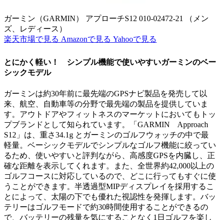
ガーミン（GARMIN） アプローチS12 010-02472-21 （メン
ズ、レディース）
楽天市場で見る
Amazonで見る
Yahooで見る
とにかく軽い！ シンプル機能で使いやすいガーミンのベー
シックモデル
ガーミンは約30年前に最先端のGPSナビ製品を発売して以
来、航空、自動車等の分野で最先端の製品を提供していま
す。アウトドアやフィットネスのマーケットにおいてもトッ
プブランドとして知られています。「GARMIN Approach
S12」は、重さ34.1g とガーミンのゴルフウォッチの中で最
軽量。ベーシックモデルでシンプルなゴルフ機能に絞ってい
るため、使いやすいと評判ながら、高感度GPSを内臓し、正
確な距離を表示してくれます。また、全世界約42,000以上の
ゴルフコースに対応しているので、どこに行ってもすぐに使
うことができます。半透過型MIPディスプレイを採用するこ
とによって、太陽の下でも優れた視認性を発揮します。バッ
テリーはゴルフモードで約30時間使用することができるの
で、バッテリーの残量を気にすることなく1日ゴルフを楽し