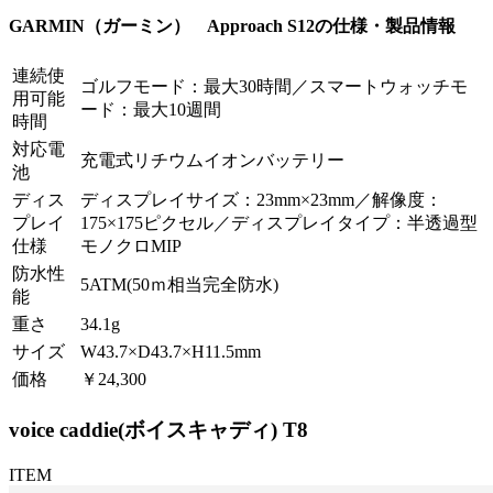
GARMIN（ガーミン） Approach S12の仕様・製品情報
連続使
ゴルフモード：最大30時間／スマートウォッチモ
用可能
ード：最大10週間
時間
対応電
充電式リチウムイオンバッテリー
池
ディス
ディスプレイサイズ：23mm×23mm／解像度：
プレイ
175×175ピクセル／ディスプレイタイプ：半透過型
仕様
モノクロMIP
防水性
5ATM(50ｍ相当完全防水)
能
重さ
34.1g
サイズ
W43.7×D43.7×H11.5mm
価格
￥24,300
voice caddie(ボイスキャディ) T8
ITEM