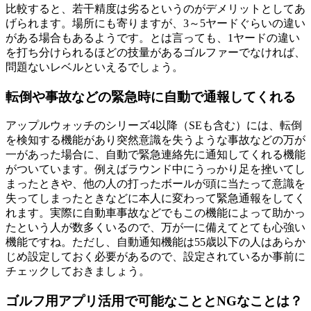
比較すると、若干精度は劣るというのがデメリットとしてあ
げられます。場所にも寄りますが、3～5ヤードぐらいの違い
がある場合もあるようです。とは言っても、1ヤードの違い
を打ち分けられるほどの技量があるゴルファーでなければ、
問題ないレベルといえるでしょう。
転倒や事故などの緊急時に自動で通報してくれる
アップルウォッチのシリーズ4以降（SEも含む）には、転倒
を検知する機能があり突然意識を失うような事故などの万が
一があった場合に、自動で緊急連絡先に通知してくれる機能
がついています。例えばラウンド中にうっかり足を挫いてし
まったときや、他の人の打ったボールが頭に当たって意識を
失ってしまったときなどに本人に変わって緊急通報をしてく
れます。実際に自動車事故などでもこの機能によって助かっ
たという人が数多くいるので、万が一に備えてとても心強い
機能ですね。ただし、自動通知機能は55歳以下の人はあらか
じめ設定しておく必要があるので、設定されているか事前に
チェックしておきましょう。
ゴルフ用アプリ活用で可能なこととNGなことは？