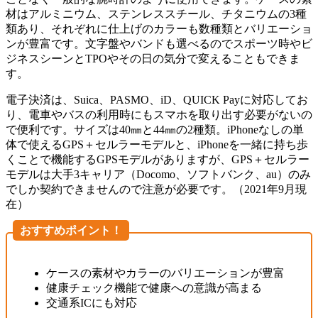
材はアルミニウム、ステンレススチール、チタニウムの3種
類あり、それぞれに仕上げのカラーも数種類とバリエーショ
ンが豊富です。文字盤やバンドも選べるのでスポーツ時やビ
ジネスシーンとTPOやその日の気分で変えることもできま
す。
電子決済は、Suica、PASMO、iD、QUICK Payに対応してお
り、電車やバスの利用時にもスマホを取り出す必要がないの
で便利です。サイズは40㎜と44㎜の2種類。iPhoneなしの単
体で使えるGPS＋セルラーモデルと、iPhoneを一緒に持ち歩
くことで機能するGPSモデルがありますが、GPS＋セルラー
モデルは大手3キャリア（Docomo、ソフトバンク、au）のみ
でしか契約できませんので注意が必要です。（2021年9月現
在）
おすすめポイント！
ケースの素材やカラーのバリエーションが豊富
健康チェック機能で健康への意識が高まる
交通系ICにも対応