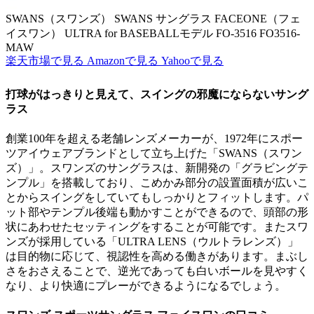
SWANS（スワンズ） SWANS サングラス FACEONE（フェ
イスワン） ULTRA for BASEBALLモデル FO-3516 FO3516-
MAW
楽天市場で見る
Amazonで見る
Yahooで見る
打球がはっきりと見えて、スイングの邪魔にならないサング
ラス
創業100年を超える老舗レンズメーカーが、1972年にスポー
ツアイウェアブランドとして立ち上げた「SWANS（スワン
ズ）」。スワンズのサングラスは、新開発の「グラビングテ
ンプル」を搭載しており、こめかみ部分の設置面積が広いこ
とからスイングをしていてもしっかりとフィットします。パ
ット部やテンプル後端も動かすことができるので、頭部の形
状にあわせたセッティングをすることが可能です。またスワ
ンズが採用している「ULTRA LENS（ウルトラレンズ）」
は目的物に応じて、視認性を高める働きがあります。まぶし
さをおさえることで、逆光であっても白いボールを見やすく
なり、より快適にプレーができるようになるでしょう。