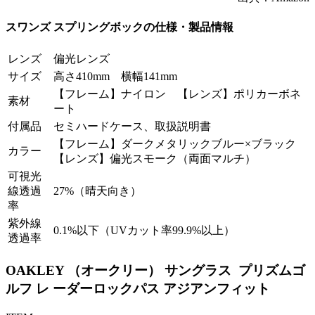
スワンズ スプリングボックの仕様・製品情報
レンズ
偏光レンズ
サイズ
高さ410mm 横幅141mm
【フレーム】ナイロン 【レンズ】ポリカーボネ
素材
ート
付属品
セミハードケース、取扱説明書
【フレーム】ダークメタリックブルー×ブラック
カラー
【レンズ】偏光スモーク（両面マルチ）
可視光
線透過
27%（晴天向き）
率
紫外線
0.1%以下（UVカット率99.9%以上）
透過率
OAKLEY （
オークリー） サングラス プリズムゴ
ルフ
レ ーダーロックパス
アジアンフィット