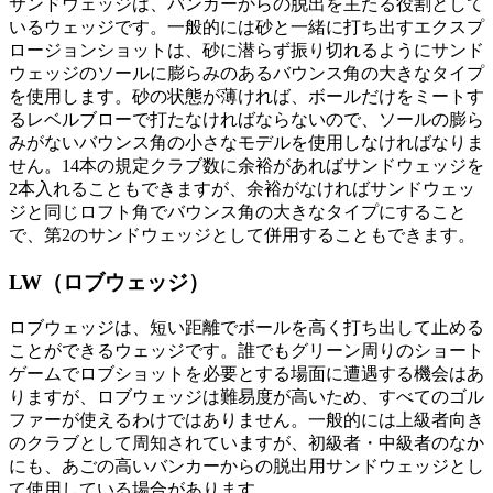
サンドウェッジは、バンカーからの脱出を主たる役割として
いるウェッジです。一般的には砂と一緒に打ち出すエクスプ
ロージョンショットは、砂に潜らず振り切れるようにサンド
ウェッジのソールに膨らみのあるバウンス角の大きなタイプ
を使用します。砂の状態が薄ければ、ボールだけをミートす
るレベルブローで打たなければならないので、ソールの膨ら
みがないバウンス角の小さなモデルを使用しなければなりま
せん。14本の規定クラブ数に余裕があればサンドウェッジを
2本入れることもできますが、余裕がなければサンドウェッ
ジと同じロフト角でバウンス角の大きなタイプにすること
で、第2のサンドウェッジとして併用することもできます。
LW（ロブウェッジ）
ロブウェッジは、短い距離でボールを高く打ち出して止める
ことができるウェッジです。誰でもグリーン周りのショート
ゲームでロブショットを必要とする場面に遭遇する機会はあ
りますが、ロブウェッジは難易度が高いため、すべてのゴル
ファーが使えるわけではありません。一般的には上級者向き
のクラブとして周知されていますが、初級者・中級者のなか
にも、あごの高いバンカーからの脱出用サンドウェッジとし
て使用している場合があります。