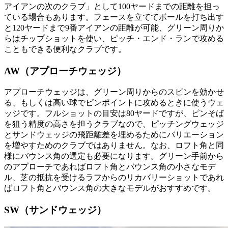
アイアンの次のクラブ」として100ヤードまでの距離を担っ
ている場合もあります。フェースを立ててボールを打ち出す
と120ヤードまで9番アイアンの距離が可能、グリーン周りか
らはチップショットを使い、ピッチ・エンド・ランで攻める
こともできる便利なクラブです。
AW（アプローチウェッジ）
アプローチウェッジは、グリーン周りからのスピンを効かせ
る、もしくは高い球でピンポイントに攻めるときに使うウェ
ッジです。フルショットの目安は80ヤードですが、ピンそば
を狙う精度の高さを担うクラブなので、ピッチングウェッジ
とサンドウェッジの飛距離差を埋めるためにバリエーション
を増やすためのクラブではありません。なお、ロフト角と同
様にバウンス角の選定も必要になります。グリーン手前から
のアプローチであればロフト角とバウンス角の小さなモデ
ル、芝の抵抗を受けるラフからのリカバリーショットであれ
ばロフト角とバウンス角の大きなモデルがおすすめです。
SW（サンドウェッジ）