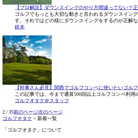
【プロ解説】ダウンスイングのやり方間違ってない？正
ゴルフでもっとも大切な動きと言われるダウンスイング
す。それではどの様にダウンスイングをするのが正解な
鈴木
【幹事さん必見】関西でゴルフコンペに使いたいゴルフ
この記事では、今まで通算500回以上ゴルフコンペ利
ゴルフオタク＠スタッフ
2 / 35
前のページ
次のページ
ゴルフオタク
>
新着一覧
「ゴルフオタク」について