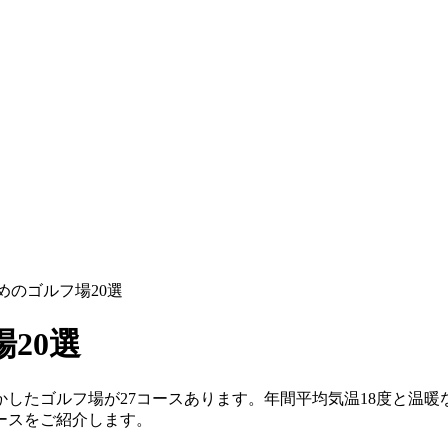
めのゴルフ場20選
場20選
したゴルフ場が27コースあります。年間平均気温18度と温
ースをご紹介します。